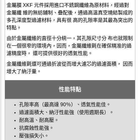
金屬膜 XKF 元件採用進口不銹鋼纖維為原材料，經過對
金屬纖 維的無紡鋪制、疊配後，通過高溫真空燒結製成的
多孔深度型過濾材料，具有很 高的孔隙率是其最為突出的
特點。
由於金屬纖維的直徑十分統一，其孔隙尺寸分 布也就限制
在一個很窄的環境內，因而，金屬纖維氈在確保精准的過
濾精度時， 還可提供很好的透氣性能。
金屬纖維氈還可通過折波從而增大濾芯的過濾面積， 因而
增大了納汙量。
性能特點
孔隙率高（最高達 90％）、透氣性能佳。
過濾面積大、納汙性能強（使用週期長）。
耐高溫、耐高壓。
抗腐蝕性能強。
壓強損失小。