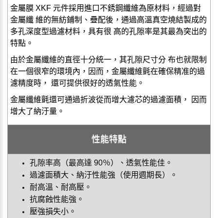
金屬膜 XKF 元件採用進口不銹鋼纖維為原材料，經過對
金屬纖 維的無紡鋪制、疊配後，通過高溫真空燒結製成的
多孔深度型過濾材料，具有很 高的孔隙率是其最為突出的
特點。
由於金屬纖維的直徑十分統一，其孔隙尺寸分 布也就限制
在一個很窄的環境內，因而，金屬纖維氈在確保精准的過
濾精度時， 還可提供很好的透氣性能。
金屬纖維氈還可通過折波從而增大濾芯的過濾面積， 因而
增大了納汙量。
性能特點
孔隙率高（最高達 90％）、透氣性能佳。
過濾面積大、納汙性能強（使用週期長）。
耐高溫、耐高壓。
抗腐蝕性能強。
壓強損失小。